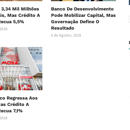
 3,34 Mil Milhões
Banco De Desenvolvimento
is, Mas Crédito A
Pode Mobilizar Capital, Mas
Recua 5,5%
Governação Define O
Resultado
 2026
6 de Agosto, 2026
co Regressa Aos
as Crédito A
Recua 7,1%
 2026