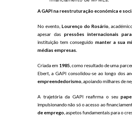
A GAPI na reestruturação económica e soci
No evento,
Lourenço do Rosário
, académico
apesar das
pressões internacionais par
instituição tem conseguido
manter a sua m
médias empresas
.
Criada em
1985
, como resultado de uma parce
Ebert, a GAPI consolidou-se ao longo dos 
empreendedorismo
, apoiando milhares de ne
A trajetória da GAPI reafirma o seu
pape
impulsionando não só o acesso ao financiame
de emprego
, aspetos fundamentais para o cr