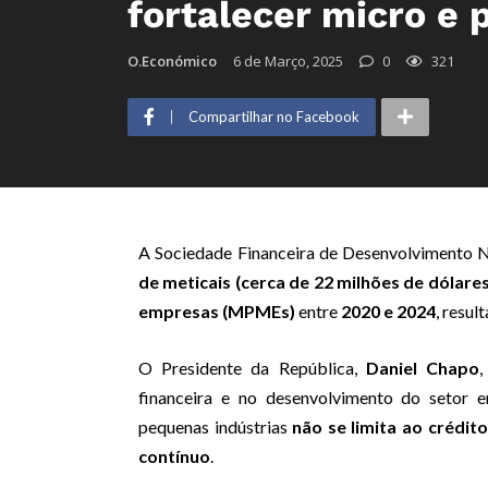
fortalecer micro e
O.Económico
6 de Março, 2025
0
321
Compartilhar no Facebook
A Sociedade Financeira de Desenvolvimento 
de meticais (cerca de 22 milhões de dólares
empresas (MPMEs)
entre
2020 e 2024
, resul
O Presidente da República,
Daniel Chapo
,
financeira e no desenvolvimento do setor 
pequenas indústrias
não se limita ao crédito
contínuo
.