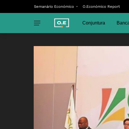
Semanário Económico
O.Económico Report
Conjuntura
Banca