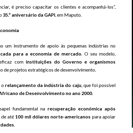
ciar, é preciso capacitar os clientes e acompanhá-los”,
 o
35.º aniversário da GAPI
, em Maputo.
 economia
mo um instrumento de apoio às pequenas indústrias no
ficada para a economia de mercado
. O seu modelo,
 eficaz com
instituições do Governo e organismos
ção de projetos estratégicos de desenvolvimento.
e o
relançamento da indústria do caju
, que foi possível
Africano de Desenvolvimento no ano 2000
.
 papel fundamental na
recuperação económica após
o de até
100 mil dólares norte-americanos
para apoiar
midades
.