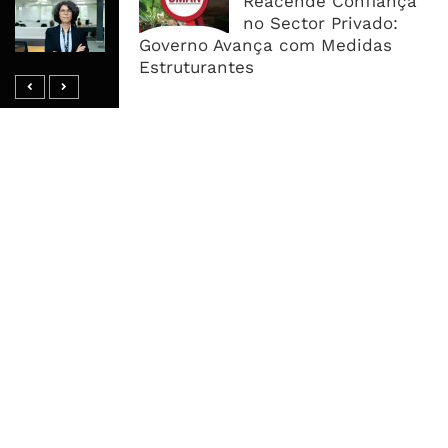
Reacende Confiança
Mobilizar Capital, Mas Governação
no Sector Privado:
Define O Resultado
Governo Avança com Medidas
Estruturantes
MAIS ACESSADOS
Tempestade Tropical GEZANI Poderá
Afectar Mais De Um Milhão De
Pessoas No Centro E Sul ...
Governo admite nova operadora
para a Mozal após suspensão das
operações
CEO do Standard Bank pede ao
Governo que “saia do caminho” e
facilite os negócios