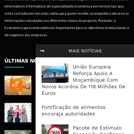
informativos e formativos de especialidade económica em termos tais que
estes se traduzem em mais-valias para quem recebe, acompanha e absorve as
informações veiculadas nos diferentes meios do projecto. Portanto, o
Económico apresenta valências importantes para os objectivos institucionais e
de negócios das empresas.
MAIS NOTÍCIAS
ÚLTIMAS NOTÍCIAS
União Europeia
Reforça Apoio A
BCI Lucra 3,34 Mil Milhões De
Moçambique Com
Meticais, Mas Crédito A Clientes
Novos Acordos De 118 Milhões De
Recua 5,5%
Euros
RAIZ Arranca Com 4 Milhões De
Fortificação de alimentos
Libras Para Criar Novas Soluções De
encoraja autoridades
Financiamento Às PME
Pacote de Estímulo
Banco De Desenvolvimento Pode