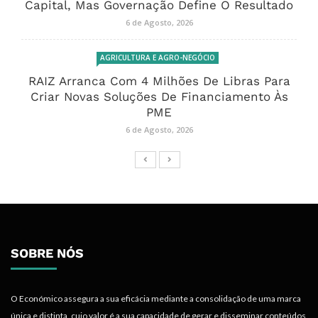
Capital, Mas Governação Define O Resultado
6 de Agosto, 2026
AGRICULTURA E AGRO-NEGÓCIO
RAIZ Arranca Com 4 Milhões De Libras Para
Criar Novas Soluções De Financiamento Às
PME
6 de Agosto, 2026
SOBRE NÓS
O Económico assegura a sua eficácia mediante a consolidação de uma marca
única e distinta, cujo valor é a sua capacidade de gerar e disseminar conteúdos