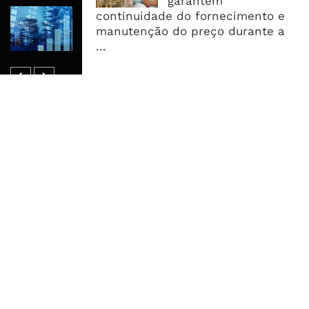
garantem
Dívida Pública Sobe Para 75,2% do
continuidade do fornecimento e
PIB e Pressão Desloca-se Para o
manutenção do preço durante a
Endividamento Interno
...
MAIS ACESSADOS
Tempestade Tropical GEZANI Poderá
Afectar Mais De Um Milhão De
Pessoas No Centro E Sul ...
Governo admite nova operadora
para a Mozal após suspensão das
operações
CEO do Standard Bank pede ao
Governo que “saia do caminho” e