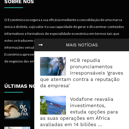
SOBRE NÓS
O Económico assegura a sua eficácia mediante a consolidação de uma marca
única e distinta, cujo valor é a sua capacidade de gerar e disseminar conteúdos
informativos e formativos de especialidade económica em termos tais que
estes se traduzem em mais-valias para quem recebe, acompanha e absorve as
MAIS NOTÍCIAS
informações veiculadas nos diferentes meios do projecto. Portanto, o
Económico apresenta valências importantes para os objectivos institucionais e
HCB repudia
de negócios das empresas.
pronunciamentos
irresponsáveis ‘graves
que atentam contra a reputação
da empresa’
ÚLTIMAS NOTÍCIAS
Vodafone reavalia
ICM Atribui À Centralização Do Arroz
investimentos,
Preços Estáveis E 350 Milhões Em
estuda opções para
Impostos
as suas operações em África
avaliadas em 14 biliões ...