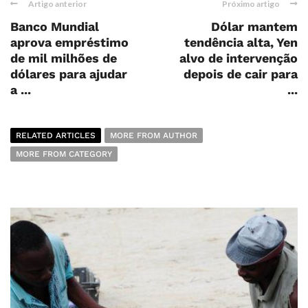
Artigo anterior
Próximo artigo
Banco Mundial
Dólar mantem
aprova empréstimo
tendência alta, Yen
de mil milhões de
alvo de intervenção
dólares para ajudar
depois de cair para
a ...
...
RELATED ARTICLES
MORE FROM AUTHOR
MORE FROM CATEGORY