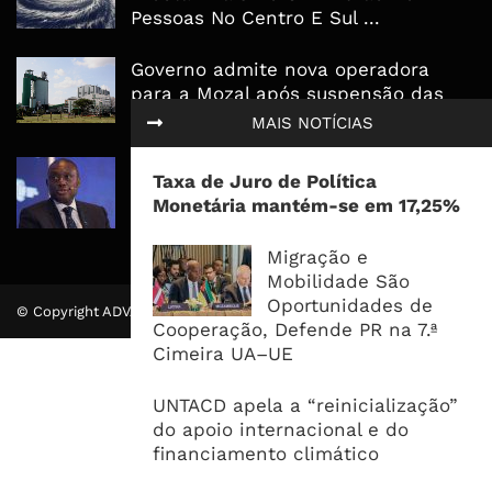
Pessoas No Centro E Sul ...
Governo admite nova operadora
para a Mozal após suspensão das
operações
MAIS NOTÍCIAS
CEO do Standard Bank pede ao
Taxa de Juro de Política
Governo que “saia do caminho” e
Monetária mantém-se em 17,25%
facilite os negócios
Migração e
Mobilidade São
Oportunidades de
© Copyright ADVALUE. Todos Direitos Reservados.
Cooperação, Defende PR na 7.ª
Cimeira UA–UE
UNTACD apela a “reinicialização”
do apoio internacional e do
financiamento climático