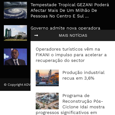
Tempestade Tropical GEZANI Poderá
Afectar Mais De Um Milhão De
Pessoas No Centro E Sul ...
Governo admite nova operadora
para a Mozal após suspensão das
MAIS NOTÍCIAS
operações
Operadores turísticos vêm na
CEO do Standard Bank pede ao
FIKANI o impulso para acelerar a
Governo que “saia do caminho” e
recuperação do sector
facilite os negócios
Produção industrial
recua em 3,6%
© Copyright ADVALUE. Todos Direitos Reservados.
Programa de
Reconstrução Pós-
Ciclone Idai mostra
progressos significativos em