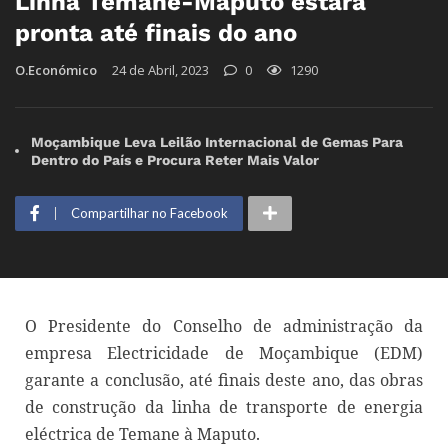
Linha Temane-Maputo estará
pronta até finais do ano
O.Económico
24 de Abril, 2023
0
1290
Moçambique Leva Leilão Internacional de Gemas Para
Dentro do País e Procura Reter Mais Valor
Compartilhar no Facebook
O Presidente do Conselho de administração da
empresa Electricidade de Moçambique (EDM)
garante a conclusão, até finais deste ano, das obras
de construção da linha de transporte de energia
eléctrica de Temane à Maputo.