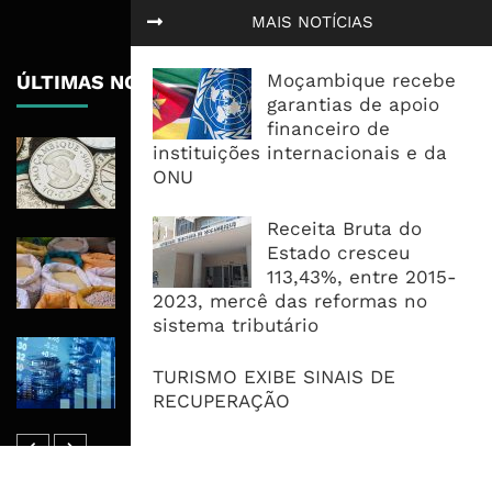
MAIS NOTÍCIAS
Moçambique recebe
ÚLTIMAS NOTÍCIAS
garantias de apoio
financeiro de
Economia Moçambicana Procura
instituições internacionais e da
Recuperar em 2026, Mas Crédito,
ONU
Dívida e Divisas Limitam Aceleração
Receita Bruta do
Commodities Agrícolas Entram Numa
Estado cresceu
Nova Fase de Risco Após Meses de
113,43%, entre 2015-
Oferta Confortável
2023, mercê das reformas no
sistema tributário
Dívida Pública Sobe Para 75,2% do
PIB e Pressão Desloca-se Para o
TURISMO EXIBE SINAIS DE
Endividamento Interno
RECUPERAÇÃO