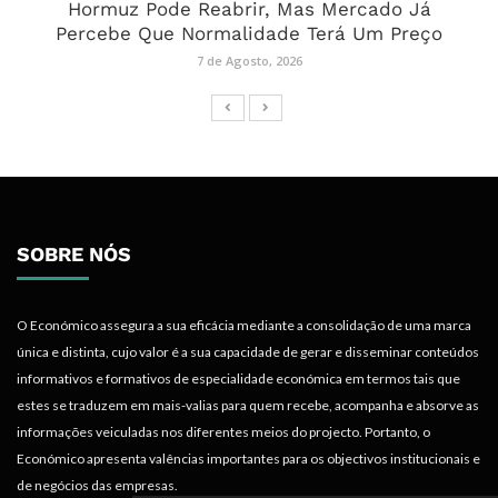
Hormuz Pode Reabrir, Mas Mercado Já
Percebe Que Normalidade Terá Um Preço
7 de Agosto, 2026
SOBRE NÓS
O Económico assegura a sua eficácia mediante a consolidação de uma marca
única e distinta, cujo valor é a sua capacidade de gerar e disseminar conteúdos
informativos e formativos de especialidade económica em termos tais que
estes se traduzem em mais-valias para quem recebe, acompanha e absorve as
informações veiculadas nos diferentes meios do projecto. Portanto, o
Económico apresenta valências importantes para os objectivos institucionais e
de negócios das empresas.