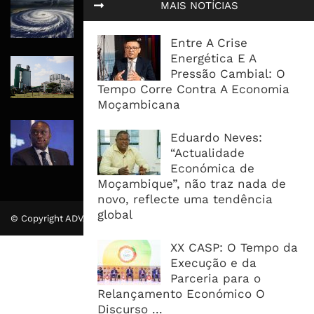
Tempestade Tropical GEZANI Poderá
MAIS NOTÍCIAS
Afectar Mais De Um Milhão De
Pessoas No Centro E Sul ...
Entre A Crise
Energética E A
Governo admite nova operadora
Pressão Cambial: O
para a Mozal após suspensão das
Tempo Corre Contra A Economia
operações
Moçambicana
CEO do Standard Bank pede ao
Eduardo Neves:
Governo que “saia do caminho” e
“Actualidade
facilite os negócios
Económica de
Moçambique”, não traz nada de
novo, reflecte uma tendência
global
© Copyright ADVALUE. Todos Direitos Reservados.
XX CASP: O Tempo da
Execução e da
Parceria para o
Relançamento Económico O
Discurso ...