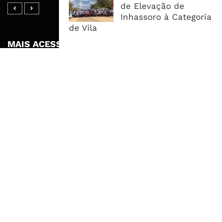
de Elevação de
Inhassoro à Categoria
de Vila
MAIS ACESSADOS
Tempestade Tropical GEZANI Poderá
Afectar Mais De Um Milhão De
Pessoas No Centro E Sul ...
Governo admite nova operadora
para a Mozal após suspensão das
operações
CEO do Standard Bank pede ao
Governo que “saia do caminho” e
facilite os negócios