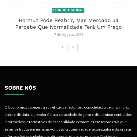
ECONOMIA GLOBAL
Hormuz Pode Reabrir, Mas Mercado Já
Percebe Que Normalidade Terá Um Preço
7 de Agosto, 2026
SOBRE NÓS
O Económico assegura a sua eficácia mediante a consolidação de uma marca
única e distinta, cujo valor é a sua capacidade de gerar e disseminar conteúdos
informativos e formativos de especialidade económica em termos tais que
estes se traduzem em mais-valias para quem recebe, acompanha e absorve as
informações veiculadas nos diferentes meios do projecto. Portanto, o