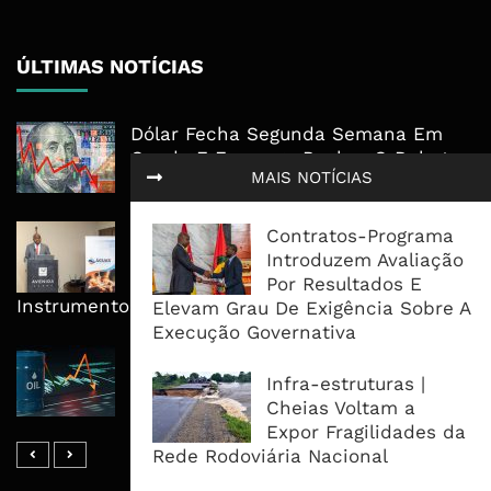
ÚLTIMAS NOTÍCIAS
Dólar Fecha Segunda Semana Em
Queda E Emprego Reabre O Debate
MAIS NOTÍCIAS
Sobre Os Juros Da ...
AdeM Quer Escalar Fundo
Contratos-Programa
Revolvente Para Transformar
Introduzem Avaliação
Ligações Domiciliárias Em
Por Resultados E
Instrumento De Inclusão
Elevam Grau De Exigência Sobre A
Execução Governativa
Petróleo Fecha Semana Em Forte
Queda, Mas Hormuz Mantém O
Infra-estruturas |
Mercado Longe Da Normalidade
Cheias Voltam a
Expor Fragilidades da
Rede Rodoviária Nacional