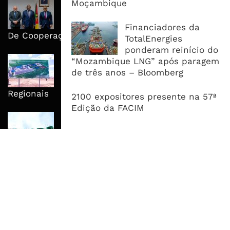
Moçambique E ECA Colocam
Moçambique
Emprego, Industrialização E
Execução No Centro Da Nova Agenda
Financiadores da
De Cooperação
TotalEnergies
ponderam reinício do
Nova Capacidade Cimenteira Coloca
“Mozambique LNG” após paragem
Moçambique No Caminho Da Auto-
de três anos – Bloomberg
Suficiência E Das Exportações
Regionais
2100 expositores presente na 57ª
Edição da FACIM
AfDB Aprova US$265 Milhões E
Acelera Ligação Da Zâmbia Ao
Corredor Do Lobito
MAIS ACESSADOS