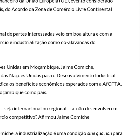
nanceiro da União Europeia (UE), evento considerado
ais, do Acordo da Zona de Comércio Livre Continental
al de partes interessadas veio em boa altura e com a
ércio e industrialização como co-alavancas do
ções Unidas em Moçambique, Jaime Comiche,
as Nações Unidas para o Desenvolvimento Industrial
radica os benefícios económicos esperados com a AfCFTA,
Moçambique como país.
– seja internacional ou regional – se não desenvolverem
rcio competitivo”. Afirmou Jaime Comiche
che, a industrialização é uma condição
sine qua non
para