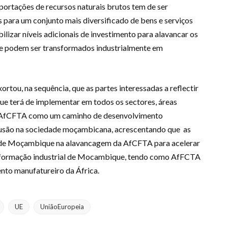
rtações de recursos naturais brutos tem de ser
ara um conjunto mais diversificado de bens e serviços
izar níveis adicionais de investimento para alavancar os
que podem ser transformados industrialmente em
u, na sequência, que as partes interessadas a reflectir
e terá de implementar em todos os sectores, áreas
r a AfCFTA como um caminho de desenvolvimento
usão na sociedade moçambicana, acrescentando que as
o de Moçambique na alavancagem da AfCFTA para acelerar
nsformação industrial de Mocambique, tendo como AfFCTA
nto manufatureiro da África.
UE
UniãoEuropeia