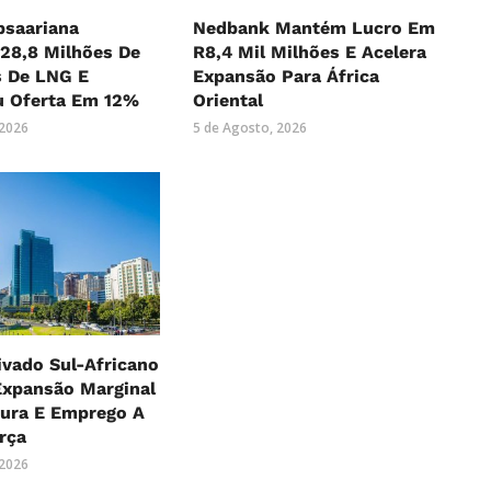
bsaariana
Nedbank Mantém Lucro Em
28,8 Milhões De
R8,4 Mil Milhões E Acelera
s De LNG E
Expansão Para África
 Oferta Em 12%
Oriental
 2026
5 de Agosto, 2026
ivado Sul-Africano
xpansão Marginal
ura E Emprego A
rça
 2026