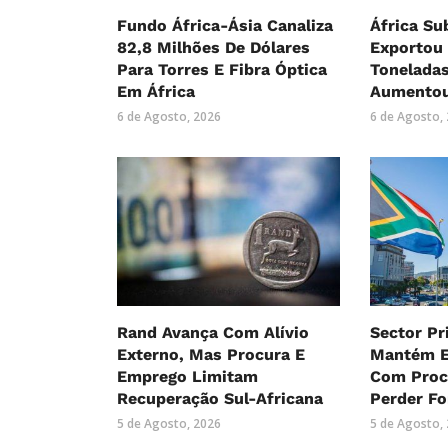
Fundo África-Ásia Canaliza
África Su
82,8 Milhões De Dólares
Exportou 
Para Torres E Fibra Óptica
Tonelada
Em África
Aumentou
6 de Agosto, 2026
6 de Agosto,
Rand Avança Com Alívio
Sector Pr
Externo, Mas Procura E
Mantém E
Emprego Limitam
Com Proc
Recuperação Sul-Africana
Perder Fo
5 de Agosto, 2026
5 de Agosto,