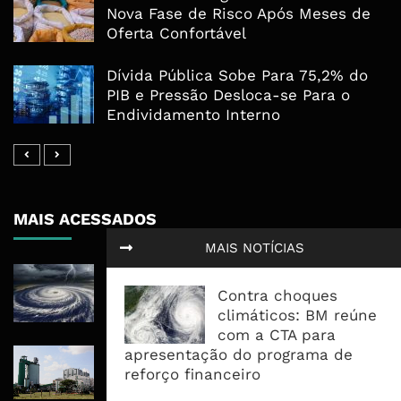
Nova Fase de Risco Após Meses de
Oferta Confortável
Dívida Pública Sobe Para 75,2% do
PIB e Pressão Desloca-se Para o
Endividamento Interno
MAIS ACESSADOS
MAIS NOTÍCIAS
Tempestade Tropical GEZANI Poderá
Afectar Mais De Um Milhão De
Contra choques
Pessoas No Centro E Sul ...
climáticos: BM reúne
com a CTA para
apresentação do programa de
Governo admite nova operadora
reforço financeiro
para a Mozal após suspensão das
operações