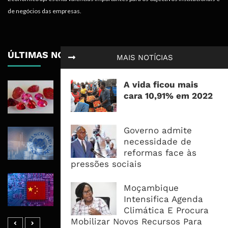
de negócios das empresas.
ÚLTIMAS NOTÍCIAS
MAIS NOTÍCIAS
A vida ficou mais
Moçambique Leva Leilão
cara 10,91% em 2022
Internacional de Gemas Para Dentro
do País e Procura Reter Mais Valor
Governo admite
Banca Fecha II Trimestre Com
necessidade de
Capital Forte, Mas Qualidade do
reformas face às
Crédito Mostra Fortes Diferenças
pressões sociais
China Põe Mercado de US$28 Biliões
Moçambique
ao Serviço da Corrida Global Pela IA
Intensifica Agenda
Climática E Procura
Mobilizar Novos Recursos Para