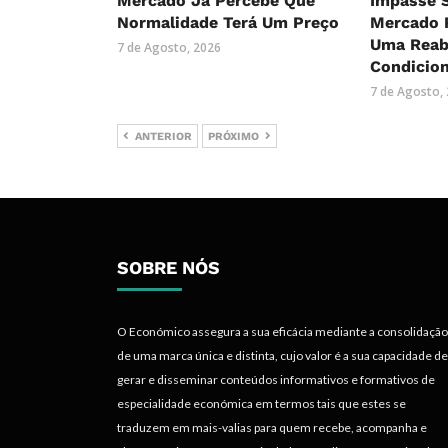
Mercado Já Percebe Que
Impasse 
Normalidade Terá Um Preço
Mercado R
Uma Reab
7 de Agosto, 2026
Condicio
7 de Agosto,
ANTERIOR
PRÓXIMO
SOBRE NÓS
O Económico assegura a sua eficácia mediante a consolidação
de uma marca única e distinta, cujo valor é a sua capacidade de
gerar e disseminar conteúdos informativos e formativos de
especialidade económica em termos tais que estes se
traduzem em mais-valias para quem recebe, acompanha e