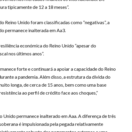
ura tipicamente de 12 a 18 meses”.
o Reino Unido foram classificadas como “negativas”, a
do permanece inalterada em Aa3.
a resiliência económica do Reino Unido “apesar do
scal nos últimos anos”.
rmanece forte e continuará a apoiar a capacidade do Reino
urante a pandemia. Além disso, a estrutura da dívida do
uito longa, de cerca de 15 anos, bem como uma base
esistência ao perfil de crédito face aos choques,”
no Unido permanece inalterado em Aaa. A diferença de três
 soberana é impulsionada pela pegada relativamente
elativamente robusta dos pagamentos externos e uma