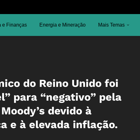
 e Finanças
Energia e Mineração
Mais Temas
co do Reino Unido foi
l” para “negativo” pela
 Moody’s devido à
ca e à elevada inflação.