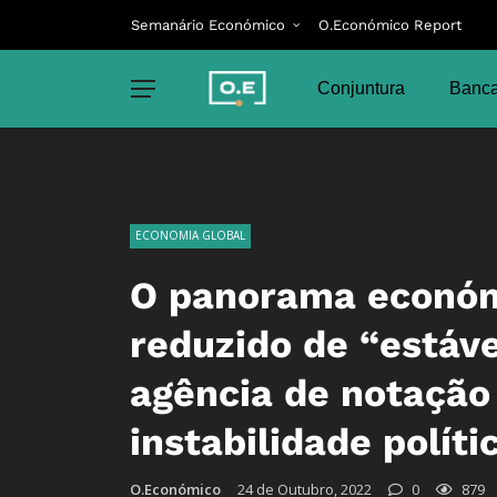
Semanário Económico
O.Económico Report
Conjuntura
Banca
ECONOMIA GLOBAL
O panorama económi
reduzido de “estáve
agência de notação
instabilidade políti
O.Económico
24 de Outubro, 2022
0
879