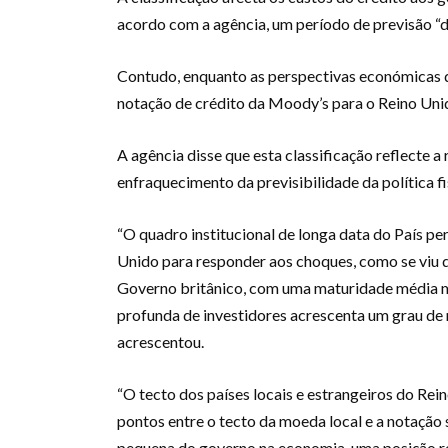
acordo com a agência, um período de previsão “d
Contudo, enquanto as perspectivas económicas d
notação de crédito da Moody’s para o Reino Uni
A agência disse que esta classificação reflecte 
enfraquecimento da previsibilidade da política fi
“O quadro institucional de longa data do País pe
Unido para responder aos choques, como se viu d
Governo britânico, com uma maturidade média m
profunda de investidores acrescenta um grau de r
acrescentou.
“O tecto dos países locais e estrangeiros do Rei
pontos entre o tecto da moeda local e a notação
pequena do governo na economia, uma posição r