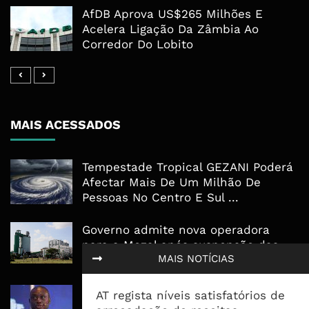
AfDB Aprova US$265 Milhões E
Acelera Ligação Da Zâmbia Ao
Corredor Do Lobito
MAIS ACESSADOS
Tempestade Tropical GEZANI Poderá
Afectar Mais De Um Milhão De
Pessoas No Centro E Sul ...
Governo admite nova operadora
para a Mozal após suspensão das
MAIS NOTÍCIAS
operações
CEO do Standard Bank pede ao
AT regista níveis satisfatórios de
Governo que “saia do caminho” e