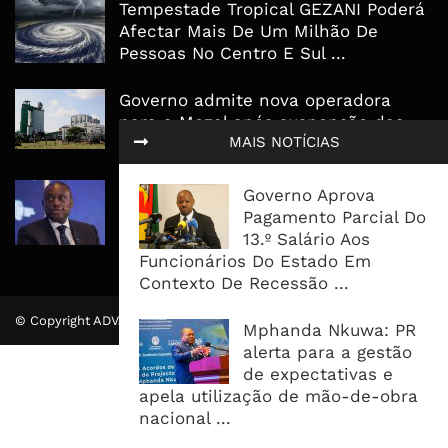
Tempestade Tropical GEZANI Poderá
Afectar Mais De Um Milhão De
Pessoas No Centro E Sul ...
Governo admite nova operadora
para a Mozal após suspensão das
MAIS NOTÍCIAS
operações
CEO do Standard Bank pede ao
Governo Aprova
Governo que “saia do caminho” e
Pagamento Parcial Do
facilite os negócios
13.º Salário Aos
Funcionários Do Estado Em
Contexto De Recessão ...
© Copyright ADVALUE. Todos Direitos Reservados.
Mphanda Nkuwa: PR
alerta para a gestão
de expectativas e
apela utilização de mão-de-obra
nacional ...