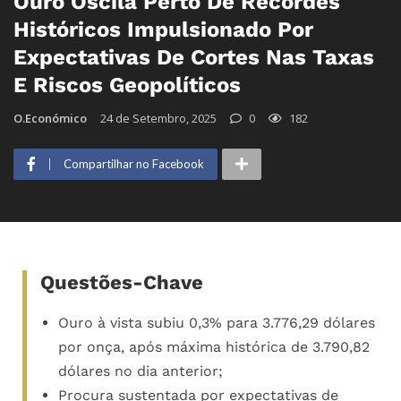
Ouro Oscila Perto De Recordes
Históricos Impulsionado Por
Expectativas De Cortes Nas Taxas
E Riscos Geopolíticos
O.Económico
24 de Setembro, 2025
0
182
Compartilhar no Facebook
Questões-Chave
Ouro à vista subiu 0,3% para 3.776,29 dólares
por onça, após máxima histórica de 3.790,82
dólares no dia anterior;
Procura sustentada por expectativas de