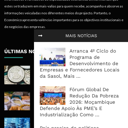
estes se traduzem em mais-valias para quem recebe, acompanha e absorve as
informações veiculadas nos diferentes meios do projecto. Portanto, o
Económico apresenta valências importantes para os objectivos institucionais e
de negócios das empresas.
MAIS NOTÍCIAS
Arranca 4º Ciclo do
ÚLTIMAS NOTÍCIAS
Programa de
Desenvolvimento de
Economia Moçambicana Procura
Empresas e Fornecedores Locais
Recuperar em 2026, Mas Crédito,
da Sasol, Mais ...
Dívida e Divisas Limitam Aceleração
Fórum Global De
Commodities Agrícolas Entram Numa
Redução Da Pobreza
Nova Fase de Risco Após Meses de
2026: Moçambique
Oferta Confortável
Defende Apoio Às PME’s E
Industrialização Como ...
Dívida Pública Sobe Para 75,2% do
PIB e Pressão Desloca-se Para o