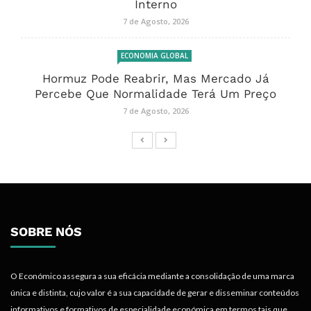
Interno
7 de Agosto, 2026
ECONOMIA GLOBAL
Hormuz Pode Reabrir, Mas Mercado Já
Percebe Que Normalidade Terá Um Preço
7 de Agosto, 2026
SOBRE NÓS
O Económico assegura a sua eficácia mediante a consolidação de uma marca
única e distinta, cujo valor é a sua capacidade de gerar e disseminar conteúdos
informativos e formativos de especialidade económica em termos tais que