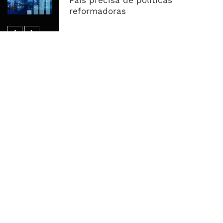
País precisa de políticas
Endividamento Interno
reformadoras
MAIS ACESSADOS
Tempestade Tropical GEZANI Poderá
Afectar Mais De Um Milhão De
Pessoas No Centro E Sul ...
Governo admite nova operadora
para a Mozal após suspensão das
operações
CEO do Standard Bank pede ao
Governo que “saia do caminho” e
facilite os negócios