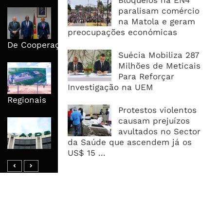
Bloqueios na EN4
paralisam comércio
Moçambique E ECA Colocam
na Matola e geram
Emprego, Industrialização E
preocupações económicas
Execução No Centro Da Nova Agenda
De Cooperação
Suécia Mobiliza 287
Milhões de Meticais
Nova Capacidade Cimenteira Coloca
Para Reforçar
Moçambique No Caminho Da Auto-
Investigação na UEM
Suficiência E Das Exportações
Regionais
Protestos violentos
causam prejuízos
AfDB Aprova US$265 Milhões E
avultados no Sector
Acelera Ligação Da Zâmbia Ao
da Saúde que ascendem já os
Corredor Do Lobito
US$ 15 ...
MAIS ACESSADOS