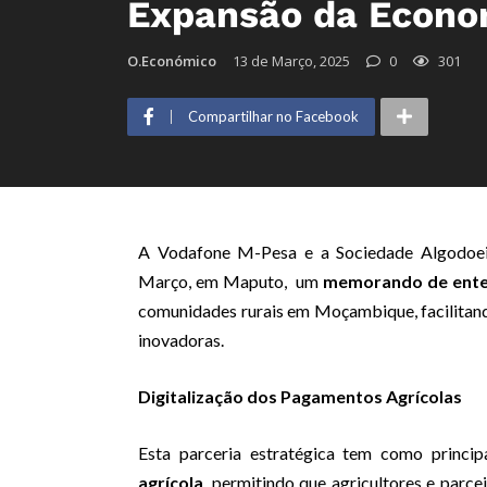
Expansão da Econo
O.Económico
13 de Março, 2025
0
301
Compartilhar no Facebook
A Vodafone M-Pesa e a Sociedade Algodoeira
Março, em Maputo, um
memorando de ent
comunidades rurais em Moçambique, facilitando
inovadoras.
Digitalização dos Pagamentos Agrícolas
Esta parceria estratégica tem como princip
agrícola
, permitindo que agricultores e parc