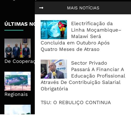
MAIS NOTÍCIAS
Electrificação da
ÚLTIMAS NOTÍCIAS
Linha Moçambique–
Malawi Será
Moçambique E ECA Colocam
Concluída em Outubro Após
Emprego, Industrialização E
Quatro Meses de Atraso
Execução No Centro Da Nova Agenda
De Cooperação
Sector Privado
Passará A Financiar A
Nova Capacidade Cimenteira Coloca
Educação Profissional
Moçambique No Caminho Da Auto-
Através De Contribuição Salarial
Suficiência E Das Exportações
Obrigatória
Regionais
TSU: O REBULIÇO CONTINUA
AfDB Aprova US$265 Milhões E
Acelera Ligação Da Zâmbia Ao
Corredor Do Lobito