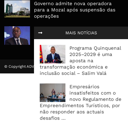
Governo admite nova operadora
para a Mozal após suspensão das
operações
CEO do Standard Bank pede ao
MAIS NOTÍCIAS
Governo que “saia do caminho” e
facilite os negócios
Programa Quinquenal
2025–2029 é uma
aposta na
transformação económica e
© Copyright ADVALUE. Todos Direitos Reservados.
inclusão social – Salim Valá
Empresários
insatisfeitos com o
novo Regulamento de
Empreendimentos Turísticos, por
não responder aos actuais
desafios ...