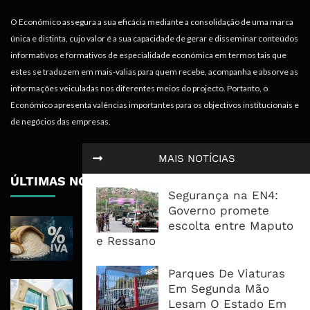
O Económico assegura a sua eficácia mediante a consolidação de uma marca
única e distinta, cujo valor é a sua capacidade de gerar e disseminar conteúdos
informativos e formativos de especialidade económica em termos tais que
estes se traduzem em mais-valias para quem recebe, acompanha e absorve as
informações veiculadas nos diferentes meios do projecto. Portanto, o
Económico apresenta valências importantes para os objectivos institucionais e
de negócios das empresas.
MAIS NOTÍCIAS
ÚLTIMAS NOTÍCIAS
Segurança na EN4:
Governo promete
ICM Atribui À Centralização Do Arroz
escolta entre Maputo
Preços Estáveis E 350 Milhões Em
e Ressano
Impostos
Parques De Viaturas
Nedbank Mantém Lucro Em R8,4 Mil
Em Segunda Mão
Milhões E Acelera Expansão Para
Lesam O Estado Em