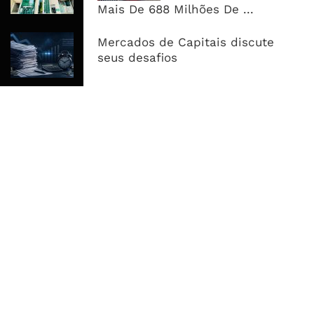
África Oriental
Mais De 688 Milhões De ...
Reembolsos Do IVA Sobem Para 4,5
Mercados de Capitais discute
Mil Milhões, Mas Morosidade
seus desafios
Mantém Empresas A Financiar O ...
MAIS ACESSADOS
Tempestade Tropical GEZANI Poderá
Afectar Mais De Um Milhão De
Pessoas No Centro E Sul ...
Governo admite nova operadora
para a Mozal após suspensão das
operações