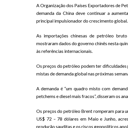
A Organização dos Países Exportadores de Petr
demanda da China deve continuar a aumenta
principal impulsionador do crescimento global.
As importações chinesas de petróleo bruto
mostraram dados do governo chinês nesta quin
às referências internacionais.
Os preços do petróleo podem ter dificuldades 
mistas de demanda global nas próximas semanas
A demanda é “um quadro misto com demanda m
petchems e diesel mais fracos”, disseram os anal
Os preços do petróleo Brent romperam para um
US$ 72 – 78 dólares em Maio e Junho, acresc
produção sauditas e os riscos geopolíticos ap