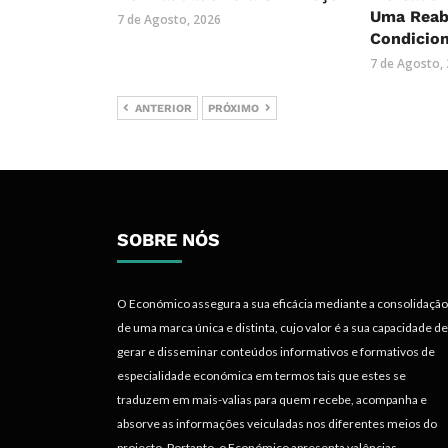
Uma Reab
7 de Agosto, 2026
Condicio
7 de Agosto,
ANTERIOR
PRÓXIMO
SOBRE NÓS
O Económico assegura a sua eficácia mediante a consolidação
de uma marca única e distinta, cujo valor é a sua capacidade de
gerar e disseminar conteúdos informativos e formativos de
especialidade económica em termos tais que estes se
traduzem em mais-valias para quem recebe, acompanha e
absorve as informações veiculadas nos diferentes meios do
projecto. Portanto, o Económico apresenta valências