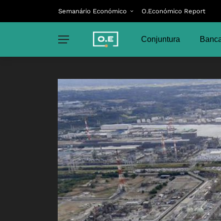
Semanário Económico
O.Económico Report
Conjuntura
Banca