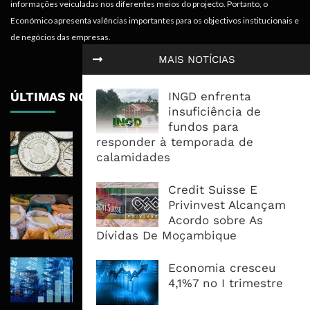
informações veiculadas nos diferentes meios do projecto. Portanto, o
Económico apresenta valências importantes para os objectivos institucionais e
de negócios das empresas.
MAIS NOTÍCIAS
ÚLTIMAS NOTÍCIAS
INGD enfrenta
insuficiência de
fundos para
Economia Moçambicana Procura
responder à temporada de
Recuperar em 2026, Mas Crédito,
calamidades
Dívida e Divisas Limitam Aceleração
Credit Suisse E
Commodities Agrícolas Entram Numa
Privinvest Alcançam
Nova Fase de Risco Após Meses de
Acordo sobre As
Oferta Confortável
Dívidas De Moçambique
Dívida Pública Sobe Para 75,2% do
Economia cresceu
PIB e Pressão Desloca-se Para o
4,1%7 no I trimestre
Endividamento Interno