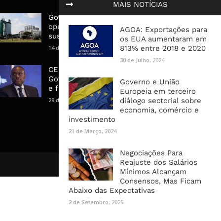
MAIS NOTÍCIAS
Governo admite nova
operadora para a Mozal após
AGOA: Exportações para
suspensão das operações
os EUA aumentaram em
14 de Março, 2026
813% entre 2018 e 2020
30 de Julho, 2024
CEO do Standard Bank pede ao
Governo que “saia do caminho”
Governo e União
e facilite os negócios
Europeia em terceiro
29 de Janeiro, 2025
diálogo sectorial sobre
economia, comércio e
investimento
21 de Março, 2024
Negociações Para
Reajuste dos Salários
Mínimos Alcançam
Consensos, Mas Ficam
Abaixo das Expectativas
2 de Setembro, 2025