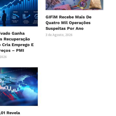
GIFiM Recebe Mais De
Quatro Mil Operações
Suspeitas Por Ano
rivado Ganha
3 de Agosto, 2026
as Recuperação
o Cria Emprego E
reços – PMI
 2026
,01 Revela