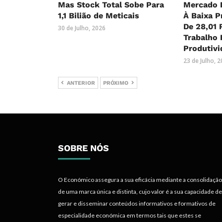
Mas Stock Total Sobe Para
Mercado 
1,1 Bilião de Meticais
À Baixa P
De 28,01 
30 de Julho, 2026
Trabalho 
Produtivi
23 de Julho, 
ANTERIOR
PRÓXIMO
SOBRE NÓS
O Económico assegura a sua eficácia mediante a consolidação
de uma marca única e distinta, cujo valor é a sua capacidade de
gerar e disseminar conteúdos informativos e formativos de
especialidade económica em termos tais que estes se