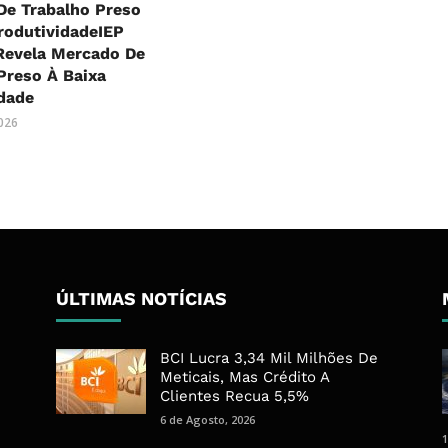
De Trabalho Preso
rodutividadeIEP
Revela Mercado De
Preso À Baixa
dade
2026
ÚLTIMAS NOTÍCIAS
BCI Lucra 3,34 Mil Milhões De
Meticais, Mas Crédito A
Clientes Recua 5,5%
6 de Agosto, 2026
1