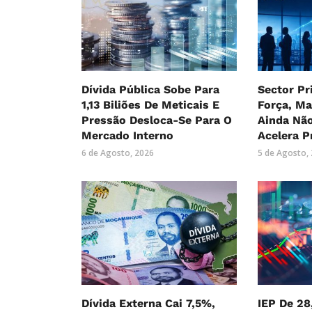
Dívida Pública Sobe Para
Sector P
1,13 Biliões De Meticais E
Força, M
Pressão Desloca-Se Para O
Ainda Nã
Mercado Interno
Acelera P
6 de Agosto, 2026
5 de Agosto,
Dívida Externa Cai 7,5%,
IEP De 28