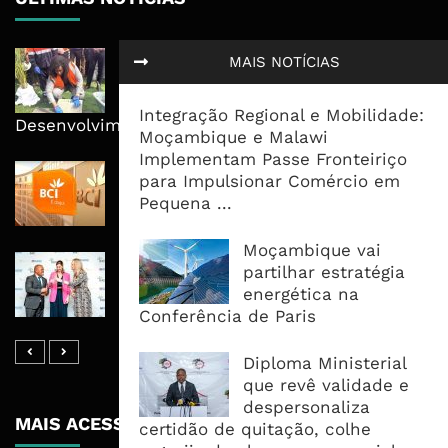
MPDC Investe 67 Milhões de
MAIS NOTÍCIAS
Meticais em Pessene e Reitera
Educação no Centro do
Integração Regional e Mobilidade:
Desenvolvimento
Moçambique e Malawi
Implementam Passe Fronteiriço
BCI Lucra 3,34 Mil Milhões De
para Impulsionar Comércio em
Meticais, Mas Crédito A Clientes
Pequena ...
Recua 5,5%
Moçambique vai
RAIZ Arranca Com 4 Milhões De
partilhar estratégia
Libras Para Criar Novas Soluções De
energética na
Financiamento Às PME
Conferência de Paris
Diploma Ministerial
que revê validade e
despersonaliza
MAIS ACESSADOS
certidão de quitação, colhe