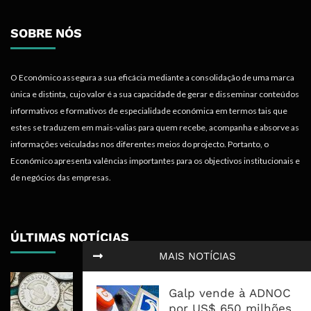
SOBRE NÓS
O Económico assegura a sua eficácia mediante a consolidação de uma marca
única e distinta, cujo valor é a sua capacidade de gerar e disseminar conteúdos
informativos e formativos de especialidade económica em termos tais que
estes se traduzem em mais-valias para quem recebe, acompanha e absorve as
informações veiculadas nos diferentes meios do projecto. Portanto, o
Económico apresenta valências importantes para os objectivos institucionais e
de negócios das empresas.
ÚLTIMAS NOTÍCIAS
MAIS NOTÍCIAS
Economia Moçambicana Procura
Galp vende à ADNOC
Recuperar em 2026, Mas Crédito,
por US$ 650 milhões
Dívida e Divisas Limitam Aceleração