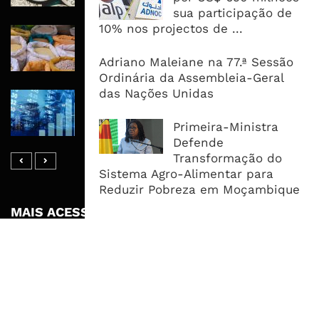
sua participação de
10% nos projectos de ...
Commodities Agrícolas Entram Numa
Nova Fase de Risco Após Meses de
Adriano Maleiane na 77.ª Sessão
Oferta Confortável
Ordinária da Assembleia-Geral
das Nações Unidas
Dívida Pública Sobe Para 75,2% do
PIB e Pressão Desloca-se Para o
Primeira-Ministra
Endividamento Interno
Defende
Transformação do
Sistema Agro-Alimentar para
Reduzir Pobreza em Moçambique
MAIS ACESSADOS
Tempestade Tropical GEZANI Poderá
Afectar Mais De Um Milhão De
Pessoas No Centro E Sul ...