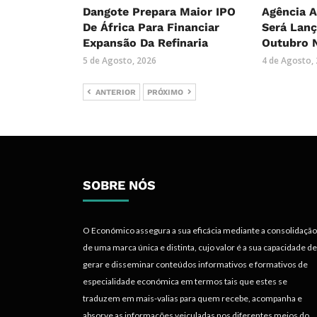
Dangote Prepara Maior IPO
Agência A
De África Para Financiar
Será Lanç
Expansão Da Refinaria
Outubro 
5 de Agosto, 2026
4 de Agosto,
ANTERIOR
PRÓXIMO
SOBRE NÓS
O Económico assegura a sua eficácia mediante a consolidação
de uma marca única e distinta, cujo valor é a sua capacidade de
gerar e disseminar conteúdos informativos e formativos de
especialidade económica em termos tais que estes se
traduzem em mais-valias para quem recebe, acompanha e
absorve as informações veiculadas nos diferentes meios do