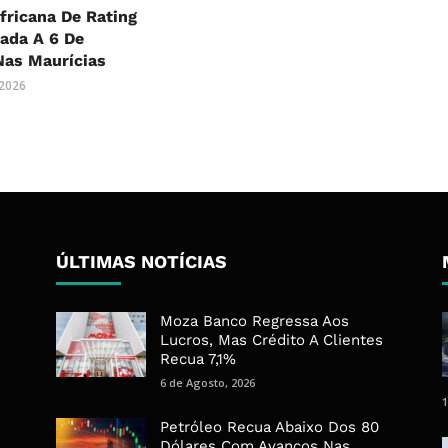
fricana De Rating
ada A 6 De
Nas Maurícias
 2026
ÚLTIMAS NOTÍCIAS
Moza Banco Regressa Aos
Lucros, Mas Crédito A Clientes
Recua 7,1%
6 de Agosto, 2026
1
Petróleo Recua Abaixo Dos 80
Dólares Com Avanços Nas