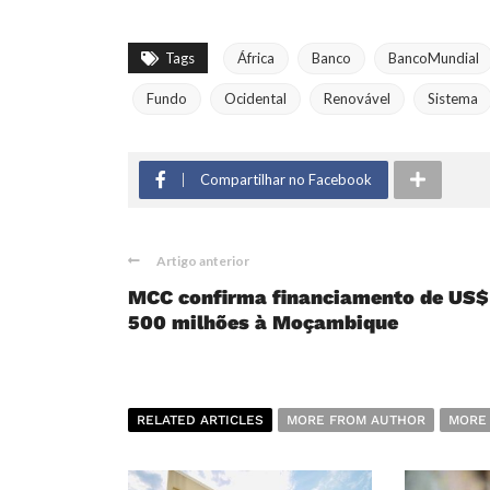
Tags
África
Banco
BancoMundial
Fundo
Ocidental
Renovável
Sistema
Compartilhar no Facebook
Artigo anterior
MCC confirma financiamento de US$
500 milhões à Moçambique
RELATED ARTICLES
MORE FROM AUTHOR
MORE