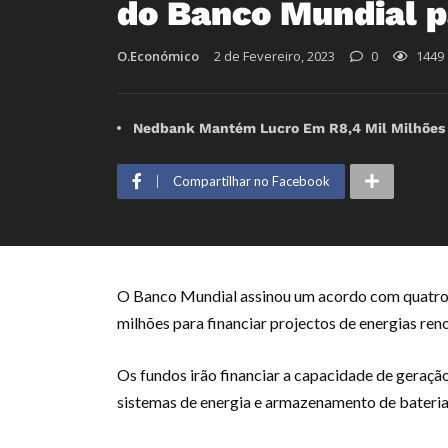
do Banco Mundial p
O.Económico
2 de Fevereiro, 2023
0
1449
Nedbank Mantém Lucro Em R8,4 Mil Milhões E
Compartilhar no Facebook
O Banco Mundial assinou um acordo com quatro p
milhões para financiar projectos de energias ren
Os fundos irão financiar a capacidade de geraç
sistemas de energia e armazenamento de bateria