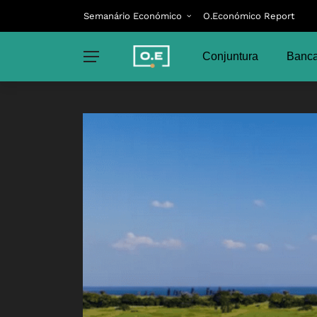
Semanário Económico
O.Económico Report
Conjuntura
Banca