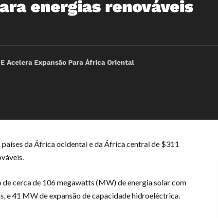
ara energias renováveis
 Acelera Expansão Para África Oriental
aíses da África ocidental e da África central de $311
ováveis.
ão de cerca de 106 megawatts (MW) de energia solar com
s, e 41 MW de expansão de capacidade hidroeléctrica.