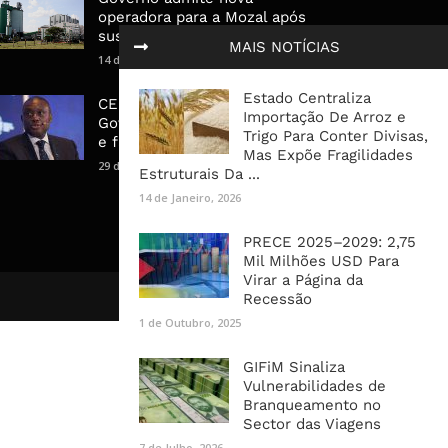
operadora para a Mozal após
suspensão das operações
MAIS NOTÍCIAS
14 de Março, 2026
Estado Centraliza
CEO do Standard Bank pede ao
Importação De Arroz e
Governo que “saia do caminho”
Trigo Para Conter Divisas,
e facilite os negócios
Mas Expõe Fragilidades
29 de Janeiro, 2025
Estruturais Da ...
14 de Janeiro, 2026
PRECE 2025–2029: 2,75
Mil Milhões USD Para
Virar a Página da
Recessão
1 de Outubro, 2025
GIFiM Sinaliza
Vulnerabilidades de
Branqueamento no
Sector das Viagens
7 de Julho, 2026