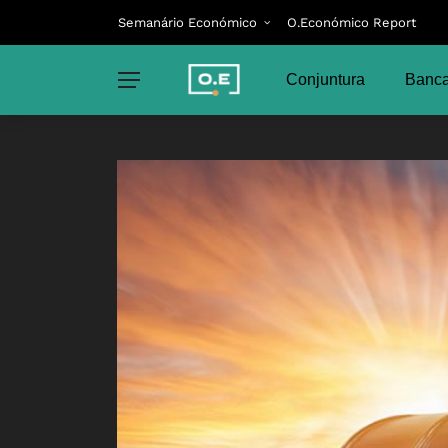
Semanário Económico
O.Económico Report
Conjuntura
Banca