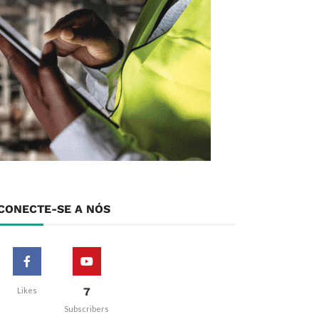
CONECTE-SE A NÓS
7
Likes
Subscribers