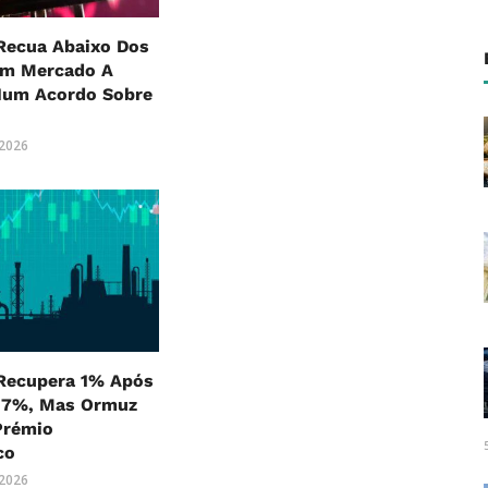
Recua Abaixo Dos
m Mercado A
Num Acordo Sobre
 2026
 Recupera 1% Após
 7%, Mas Ormuz
Prémio
co
 2026