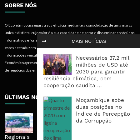
SOBRE NÓS
O Económico assegura a sua eficácia mediante a consolidação de uma marca
única e distinta, cujo valor é a sua capacidade de gerar e disseminar conteúdos
informativos e formativos de especialidade económica em termos tais que
MAIS NOTÍCIAS
estes se traduzem em mais-valias para quem recebe, acompanha e absorve as
informações veiculadas nos diferentes meios do projecto. Portanto, o
Necessários 37,2 mil
Económico apresenta valências importantes para os objectivos institucionais e
milhões de USD até
de negócios das empresas.
2030 para garantir
resiliência climática, com
cooperação saudita ...
ÚLTIMAS NOTÍCIAS
Moçambique sobe
duas posições no
Índice de Percepção
Nova Capacidade Cimenteira Coloca
da Corrupção
Moçambique No Caminho Da Auto-
Suficiência E Das Exportações
Regionais