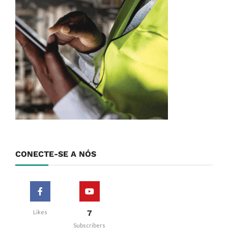
CONECTE-SE A NÓS
7
Likes
Subscribers