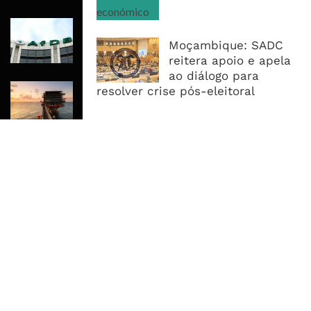
AfDB Aprova US$265 Milhões E
Acelera Ligação Da Zâmbia Ao
Moçambique: SADC
Corredor Do Lobito
reitera apoio e apela
ao diálogo para
Rovuma LNG Avança Com Selecção
resolver crise pós-eleitoral
De Consórcio EPC Antes Da FID De
2026
MAIS ACESSADOS
Tempestade Tropical GEZANI Poderá
Afectar Mais De Um Milhão De
Pessoas No Centro E Sul ...
Governo admite nova operadora