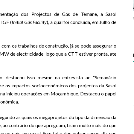
mentação dos Projectos de Gás de Temane, a Sasol
 IGF (
Initial Gás Facility
), a qual foi concluída, em Julho de
com os trabalhos de construção, já se pode assegurar o
W de electricidade, logo que a CTT estiver pronta, ate
o, destacou isso mesmo na entrevista ao “Semanário
e os impactos socioeconómicos dos projectos da Sasol
cana iniciou operações em Moçambique. Destacou o papel
económica.
segundo as quais os megaprojetos do tipo da dimensão da
 ao contrário do que apregoam, tiram muito mais do que
 no país, em geral. Sem falar dos outros casos, diz que