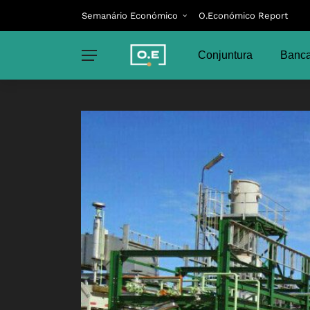
Semanário Económico
O.Económico Report
Conjuntura
Banca