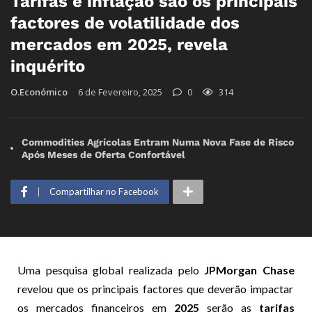
Tarifas e inflação são os principais
factores de volatilidade dos
mercados em 2025, revela
inquérito
O.Económico
6 de Fevereiro, 2025
0
314
Commodities Agrícolas Entram Numa Nova Fase de Risco
Após Meses de Oferta Confortável
Compartilhar no Facebook
Uma pesquisa global realizada pelo
JPMorgan Chase
revelou que os principais factores que deverão impactar
os mercados financeiros em
2025
serão as
tarifas