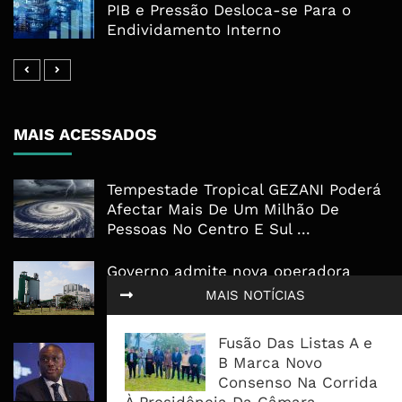
PIB e Pressão Desloca-se Para o
Endividamento Interno
MAIS ACESSADOS
Tempestade Tropical GEZANI Poderá
Afectar Mais De Um Milhão De
Pessoas No Centro E Sul ...
Governo admite nova operadora
para a Mozal após suspensão das
MAIS NOTÍCIAS
operações
Fusão Das Listas A e
CEO do Standard Bank pede ao
B Marca Novo
Governo que “saia do caminho” e
Consenso Na Corrida
facilite os negócios