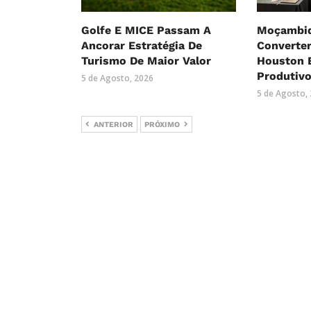
Golfe E MICE Passam A
Moçambiq
Ancorar Estratégia De
Converte
Turismo De Maior Valor
Houston 
Produtiv
5 de Agosto, 2026
5 de Agosto,
ANTERIOR
PRÓXIMO