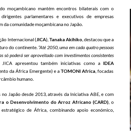
ado moçambicano mantém encontros bilaterais com o
 dirigentes parlamentares e executivos de empresas
ém da comunidade moçambicana no Japão.
ão Internacional (
JICA
),
Tanaka Akihiko
, destacou que a
turo do continente.
“Até 2050, uma em cada quatro pessoas
as só poderá ser aproveitado com investimentos consistentes
A JICA apresentou também iniciativas como a
IDEA
ento da África Emergente) e a
TOMONI Africa
, focadas
tercâmbio humano.
 no Japão desde 2013, através da Iniciativa ABE, e com
ra o Desenvolvimento do Arroz Africano (CARD)
, o
 estratégico de África, combinando apoio económico,