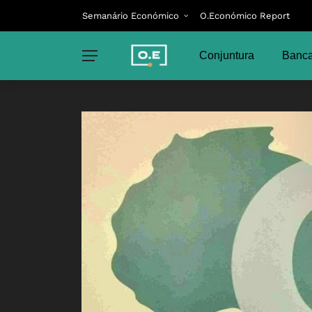
Semanário Económico
O.Económico Report
Conjuntura
Banca