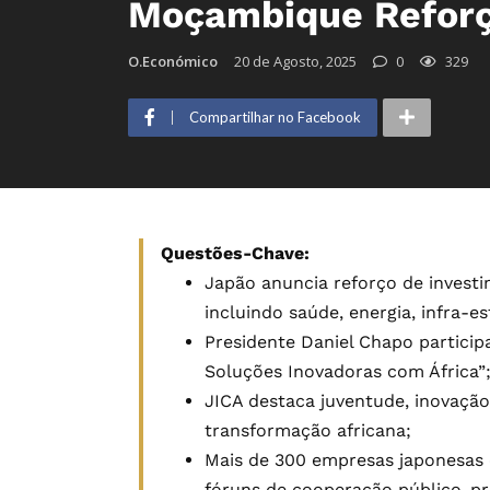
Moçambique Reforç
O.Económico
20 de Agosto, 2025
0
329
Compartilhar no Facebook
Questões-Chave:
Japão anuncia reforço de invest
incluindo saúde, energia, infra-e
Presidente Daniel Chapo partici
Soluções Inovadoras com África”
JICA destaca juventude, inovaçã
transformação africana;
Mais de 300 empresas japonesas 
fóruns de cooperação público-pr