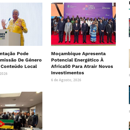
ntação Pode
Moçambique Apresenta
Omissão De Género
Potencial Energético À
 Conteúdo Local
Africa50 Para Atrair Novos
Investimentos
 2026
6 de Agosto, 2026