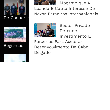
Moçambique E ECA Colocam
Moçambique A
Emprego, Industrialização E
Luanda E Capta Interesse De
Execução No Centro Da Nova Agenda
Novos Parceiros Internacionais
De Cooperação
Sector Privado
Nova Capacidade Cimenteira Coloca
Defende
Moçambique No Caminho Da Auto-
Investimento E
Suficiência E Das Exportações
Parcerias Para Acelerar
Regionais
Desenvolvimento De Cabo
Delgado
AfDB Aprova US$265 Milhões E
Acelera Ligação Da Zâmbia Ao
Corredor Do Lobito
MAIS ACESSADOS