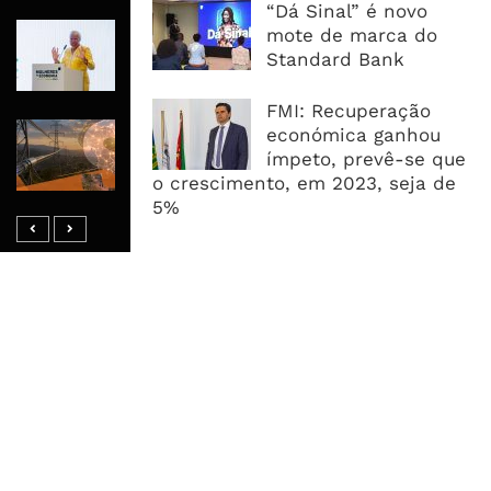
“Dá Sinal” é novo
Regulamentação Pode Corrigir
mote de marca do
Omissão De Género Na Lei De
Standard Bank
Conteúdo Local
FMI: Recuperação
Fundo África-Ásia Canaliza 82,8
económica ganhou
Milhões De Dólares Para Torres E
ímpeto, prevê-se que
Fibra Óptica Em África
o crescimento, em 2023, seja de
5%
MAIS ACESSADOS
Tempestade Tropical GEZANI Poderá
Afectar Mais De Um Milhão De
Pessoas No Centro E Sul ...
Governo admite nova operadora