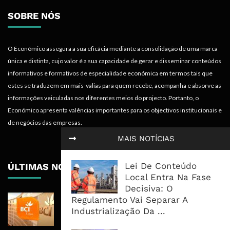
SOBRE NÓS
O Económico assegura a sua eficácia mediante a consolidação de uma marca
única e distinta, cujo valor é a sua capacidade de gerar e disseminar conteúdos
informativos e formativos de especialidade económica em termos tais que
estes se traduzem em mais-valias para quem recebe, acompanha e absorve as
informações veiculadas nos diferentes meios do projecto. Portanto, o
Económico apresenta valências importantes para os objectivos institucionais e
de negócios das empresas.
MAIS NOTÍCIAS
Lei De Conteúdo
ÚLTIMAS NOTÍCIAS
Local Entra Na Fase
Decisiva: O
BCI Lucra 3,34 Mil Milhões De
Regulamento Vai Separar A
Meticais, Mas Crédito A Clientes
Industrialização Da ...
Recua 5,5%