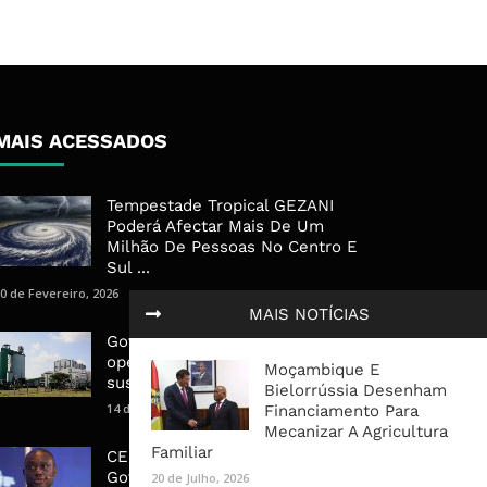
MAIS ACESSADOS
Tempestade Tropical GEZANI
Poderá Afectar Mais De Um
Milhão De Pessoas No Centro E
Sul ...
0 de Fevereiro, 2026
MAIS NOTÍCIAS
Governo admite nova
operadora para a Mozal após
Moçambique E
suspensão das operações
Bielorrússia Desenham
14 de Março, 2026
Financiamento Para
Mecanizar A Agricultura
Familiar
CEO do Standard Bank pede ao
Governo que “saia do caminho”
20 de Julho, 2026