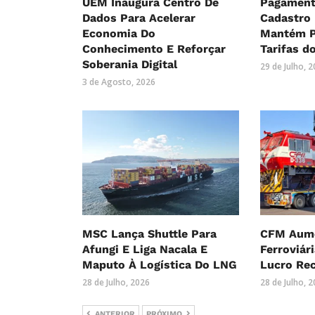
UEM Inaugura Centro De
Pagament
Dados Para Acelerar
Cadastro
Economia Do
Mantém P
Conhecimento E Reforçar
Tarifas d
Soberania Digital
29 de Julho, 
3 de Agosto, 2026
MSC Lança Shuttle Para
CFM Aume
Afungi E Liga Nacala E
Ferroviár
Maputo À Logística Do LNG
Lucro Re
28 de Julho, 2026
28 de Julho, 
ANTERIOR
PRÓXIMO