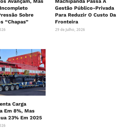
os Avançam, Mas
Machipanda Passa À
 Incompleto
Gestão Público-Privada
ressão Sobre
Para Reduzir O Custo Da
os “Chapas”
Fronteira
2026
29 de Julho, 2026
nta Carga
ia Em 8%, Mas
cua 23% Em 2025
2026