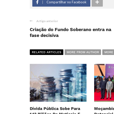
Compartilhar no Facebook
Artigo anterior
Criação do Fundo Soberano entra na
fase decisiva
RELATED ARTICLES
MORE FROM AUTHOR
MORE
Dívida Pública Sobe Para
Moçambiq