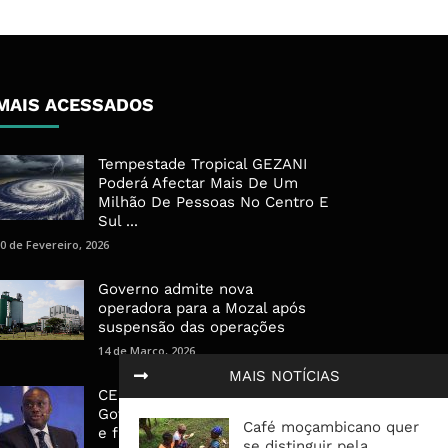
MAIS ACESSADOS
Tempestade Tropical GEZANI
Poderá Afectar Mais De Um
Milhão De Pessoas No Centro E
Sul ...
0 de Fevereiro, 2026
Governo admite nova
operadora para a Mozal após
suspensão das operações
14 de Março, 2026
MAIS NOTÍCIAS
CEO do Standard Bank pede ao
Governo que “saia do caminho”
Café moçambicano quer
e facilite os negócios
se distinguir pela