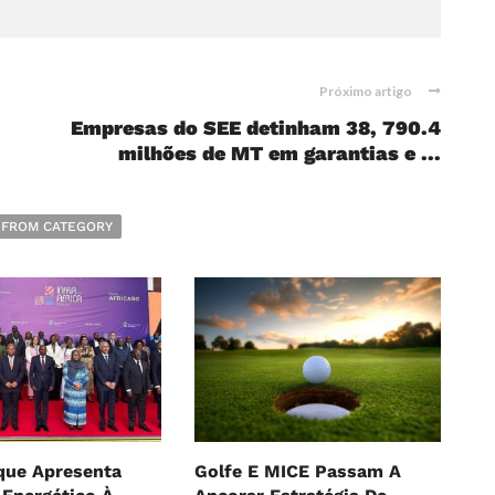
Próximo artigo
Empresas do SEE detinham 38, 790.4
milhões de MT em garantias e ...
 FROM CATEGORY
ue Apresenta
Golfe E MICE Passam A