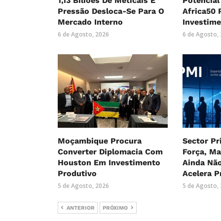
1,13 Biliões De Meticais E
Potencial
Pressão Desloca-Se Para O
Africa50 
Mercado Interno
Investim
6 de Agosto, 2026
6 de Agosto,
Moçambique Procura
Sector P
Converter Diplomacia Com
Força, M
Houston Em Investimento
Ainda Nã
Produtivo
Acelera P
5 de Agosto, 2026
5 de Agosto,
ANTERIOR
PRÓXIMO