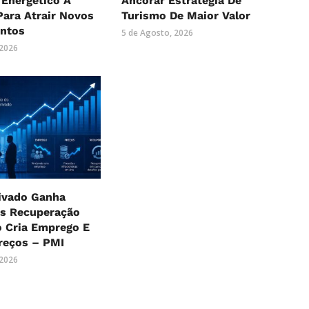
 Energético À
Ancorar Estratégia De
Para Atrair Novos
Turismo De Maior Valor
entos
5 de Agosto, 2026
 2026
rivado Ganha
as Recuperação
o Cria Emprego E
reços – PMI
 2026