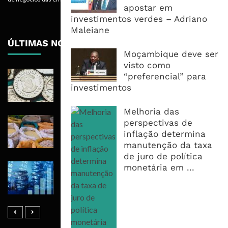
apostar em
investimentos verdes – Adriano
Maleiane
ÚLTIMAS NOTÍCIAS
Moçambique deve ser
visto como
Economia Moçambicana Procura
“preferencial” para
Recuperar em 2026, Mas Crédito,
investimentos
Dívida e Divisas Limitam Aceleração
Melhoria das
Commodities Agrícolas Entram Numa
perspectivas de
Nova Fase de Risco Após Meses de
inflação determina
Oferta Confortável
manutenção da taxa
de juro de política
Dívida Pública Sobe Para 75,2% do
monetária em ...
PIB e Pressão Desloca-se Para o
Endividamento Interno