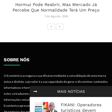
Hormuz Pode Reabrir, Mas Mercado Já
Percebe Que Normalidade Terá Um Preço
7 de Agosto, 2026
SOBRE NÓS
O Económico assegura a sua eficácia mediante a consolidação de uma marca
única e distinta, cujo valor é a sua capacidade de gerar e disseminar conteúdos
informativos e formativos de especialidade económica em termos tais que
MAIS NOTÍCIAS
estes se traduzem em mais-valias para quem recebe, acompanha e absorve as
informações veiculadas nos diferentes meios do projecto. Portanto, o
FIKANI: Operadores
Económico apresenta valências importantes para os objectivos institucionais e
turísticos devem
de negócios das empresas.