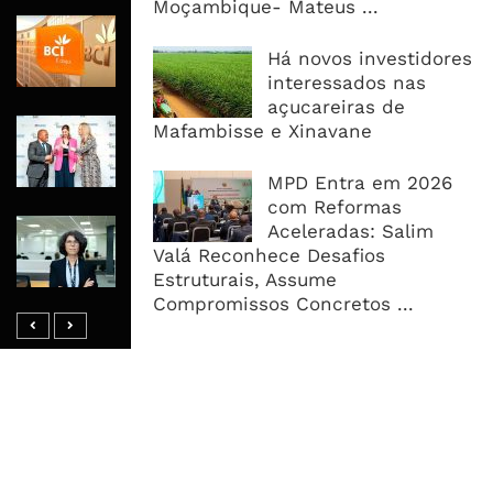
Moçambique- Mateus ...
BCI Lucra 3,34 Mil Milhões De
Meticais, Mas Crédito A Clientes
Há novos investidores
Recua 5,5%
interessados nas
açucareiras de
RAIZ Arranca Com 4 Milhões De
Mafambisse e Xinavane
Libras Para Criar Novas Soluções De
Financiamento Às PME
MPD Entra em 2026
com Reformas
Banco De Desenvolvimento Pode
Aceleradas: Salim
Mobilizar Capital, Mas Governação
Valá Reconhece Desafios
Define O Resultado
Estruturais, Assume
Compromissos Concretos ...
MAIS ACESSADOS
Tempestade Tropical GEZANI Poderá