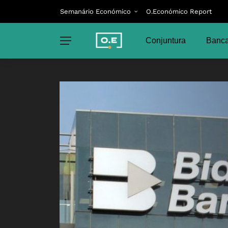
Semanário Económico
O.Económico Report
Conjuntura
Banca