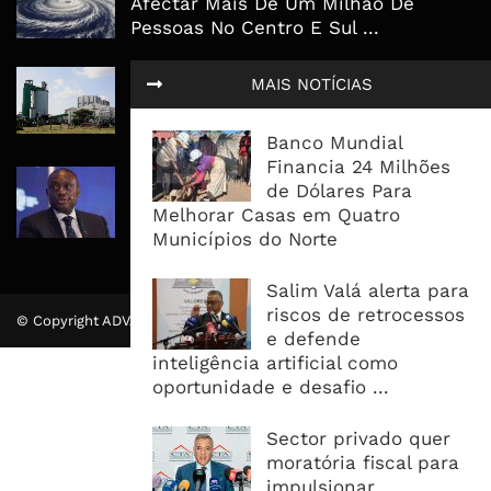
Afectar Mais De Um Milhão De
Pessoas No Centro E Sul ...
Governo admite nova operadora
MAIS NOTÍCIAS
para a Mozal após suspensão das
operações
Banco Mundial
Financia 24 Milhões
CEO do Standard Bank pede ao
de Dólares Para
Governo que “saia do caminho” e
Melhorar Casas em Quatro
facilite os negócios
Municípios do Norte
Salim Valá alerta para
riscos de retrocessos
© Copyright ADVALUE. Todos Direitos Reservados.
e defende
inteligência artificial como
oportunidade e desafio ...
Sector privado quer
moratória fiscal para
impulsionar