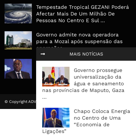
Tempestade Tropical GEZANI Poderá
Afectar Mais De Um Milhão De
Pessoas No Centro E Sul ...
Governo admite nova operadora
para a Mozal após suspensão das
operações
MAIS NOTÍCIAS
CEO do Standard Bank pede ao
Governo que “saia do caminho” e
Governo prossegue
facilite os negócios
universalização da
água e saneamento
nas províncias de Maputo, Gaza
...
© Copyright ADVALUE. Todos Direitos Reservados.
Chapo Coloca Energia
no Centro de Uma
“Economia de
Ligações”