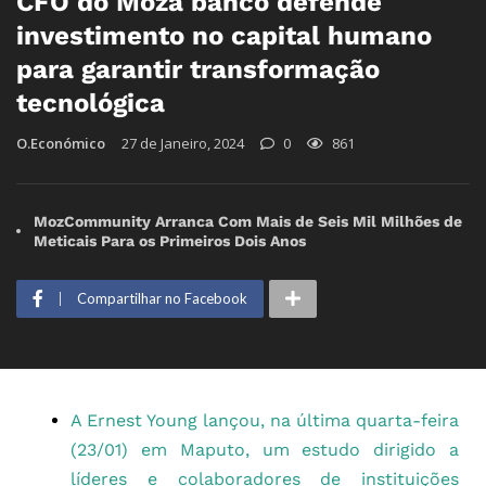
CFO do Moza banco defende
investimento no capital humano
para garantir transformação
tecnológica
O.Económico
27 de Janeiro, 2024
0
861
MozCommunity Arranca Com Mais de Seis Mil Milhões de
Meticais Para os Primeiros Dois Anos
Compartilhar no Facebook
A Ernest Young lançou, na última quarta-feira
(23/01) em Maputo, um estudo dirigido a
líderes e colaboradores de instituições