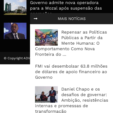
Governo admite nova operadora
para a Mozal após suspensão das
operações
MAIS NOTÍCIAS
CEO do Standard Bank pede ao
Governo que “saia do caminho” e
Repensar as Políticas
facilite os negócios
Públicas a Partir da
Mente Humana: O
Comportamento Como Nova
Fronteira do ...
© Copyright ADVALUE. Todos Direitos Reservados.
FMI vai desembolsar 63.8 milhões
de dólares de apoio financeiro ao
Governo
Daniel Chapo e os
desafios de governar:
Ambição, resistências
internas e promessas de
transformação