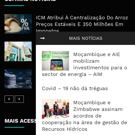
ICM Atribui À Centralização Do Arroz
Preços Estáveis E 350 Milhões Em
Impostos
MAIS NOTÍCIAS
Nedbank Mantém Lucro Em R8,4 Mil
Milhões E Acelera Expansão Para
Moçambique e AIE
África Oriental
mobilizam
investimentos para o
Reembolsos Do IVA Sobem Para 4,5
sector de energia – AIM
Mil Milhões, Mas Morosidade
Mantém Empresas A Financiar O ...
Covid – 19 não dá tréguas
Moçambique e
Zimbabwe assinam
acordos de
MAIS ACESSADOS
cooperação na área de gestão de
Recursos Hídricos