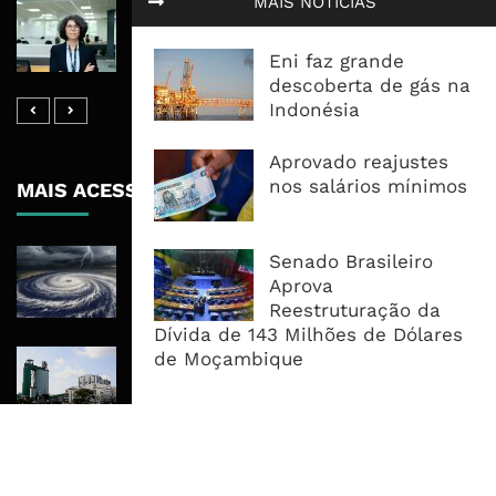
MAIS NOTÍCIAS
Banco De Desenvolvimento Pode
Mobilizar Capital, Mas Governação
Eni faz grande
Define O Resultado
descoberta de gás na
Indonésia
Aprovado reajustes
nos salários mínimos
MAIS ACESSADOS
Tempestade Tropical GEZANI Poderá
Senado Brasileiro
Afectar Mais De Um Milhão De
Aprova
Pessoas No Centro E Sul ...
Reestruturação da
Dívida de 143 Milhões de Dólares
de Moçambique
Governo admite nova operadora
para a Mozal após suspensão das
operações
CEO do Standard Bank pede ao
Governo que “saia do caminho” e