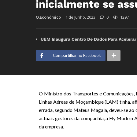
inicialmente se as
O.Económico
1 de Junho, 2023
0
1297
UEM Inaugura Centro De Dados Para Acelerar
Compartilhar no Facebook
O Ministro dos Transportes e Comunicações, M
Linhas Aéreas de Moçambique (LAM) tinha, afina
errada, segundo Mateus Magala, deveu-se ao qu
actuais gestores da companhia, a Fly Modrrn A
da empresa.