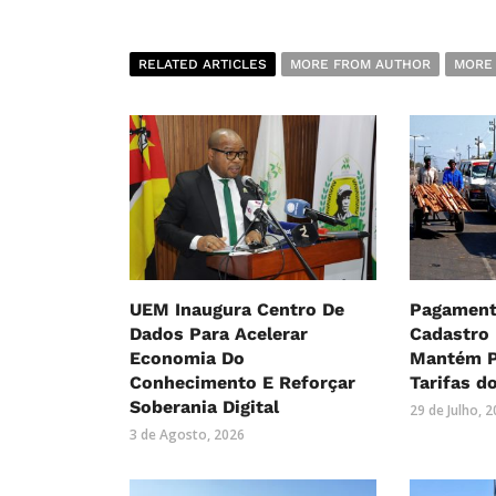
RELATED ARTICLES
MORE FROM AUTHOR
MORE
UEM Inaugura Centro De
Pagament
Dados Para Acelerar
Cadastro
Economia Do
Mantém P
Conhecimento E Reforçar
Tarifas d
Soberania Digital
29 de Julho, 
3 de Agosto, 2026