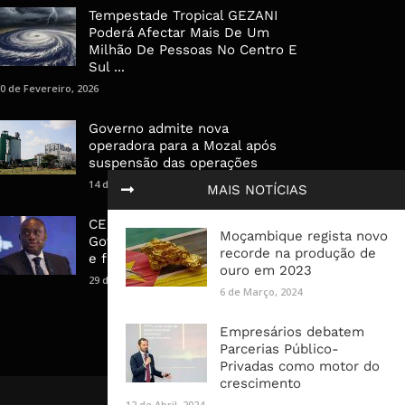
Tempestade Tropical GEZANI
Poderá Afectar Mais De Um
Milhão De Pessoas No Centro E
Sul ...
0 de Fevereiro, 2026
Governo admite nova
operadora para a Mozal após
suspensão das operações
14 de Março, 2026
MAIS NOTÍCIAS
CEO do Standard Bank pede ao
Moçambique regista novo
Governo que “saia do caminho”
recorde na produção de
e facilite os negócios
ouro em 2023
29 de Janeiro, 2025
6 de Março, 2024
Empresários debatem
Parcerias Público-
Privadas como motor do
crescimento
12 de Abril, 2024