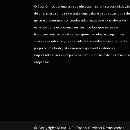
O Económico assegura a sua eficácia mediante a consolidação
de uma marca única e distinta, cujo valor é a sua capacidade de
gerar e disseminar conteúdos informativos e formativos de
especialidade económica em termos tais que estes se
traduzem em mais-valias para quem recebe, acompanha e
absorve as informações veiculadas nos diferentes meios do
projecto. Portanto, o Económico apresenta valências
importantes para os objectivos institucionais e de negócios da
empresas.
© Copyright ADVALUE. Todos Direitos Reservados.