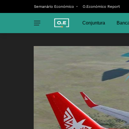
Semanário Económico
O.Económico Report
Conjuntura
Banca