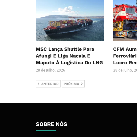
MSC Lança Shuttle Para
CFM Aume
Afungi E Liga Nacala E
Ferroviár
Maputo À Logística Do LNG
Lucro Re
28 de Julho, 2026
28 de Julho, 
ANTERIOR
PRÓXIMO
SOBRE NÓS