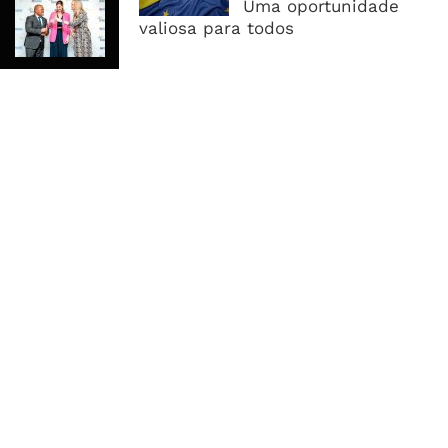
RAIZ Arranca Com 4 Milhões De
Uma oportunidade
Libras Para Criar Novas Soluções De
valiosa para todos
Financiamento Às PME
MAIS ACESSADOS
Tempestade Tropical GEZANI Poderá
Afectar Mais De Um Milhão De
Pessoas No Centro E Sul ...
Governo admite nova operadora
para a Mozal após suspensão das
operações
CEO do Standard Bank pede ao
Governo que “saia do caminho” e