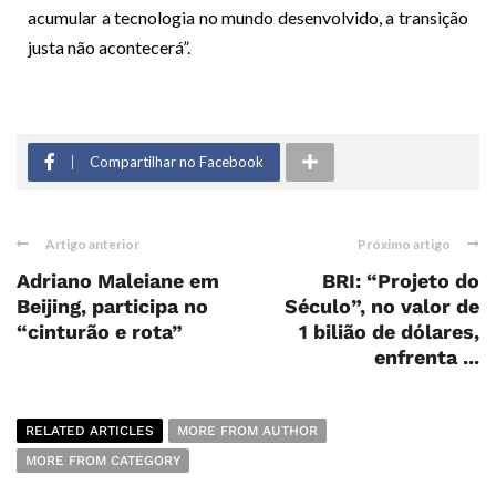
acumular a tecnologia no mundo desenvolvido, a transição
justa não acontecerá”.
Compartilhar no Facebook
Artigo anterior
Próximo artigo
Adriano Maleiane em
BRI: “Projeto do
Beijing, participa no
Século”, no valor de
“cinturão e rota”
1 bilião de dólares,
enfrenta ...
RELATED ARTICLES
MORE FROM AUTHOR
MORE FROM CATEGORY