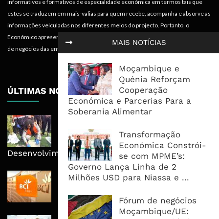
informativos e formativos de especialidade económica em termos tais que
estes se traduzem em mais-valias para quem recebe, acompanha e absorve as
informações veiculadas nos diferentes meios do projecto. Portanto, o
Económico apresenta valências importantes para os objectivos institucionais e
MAIS NOTÍCIAS
de negócios das empresas.
Moçambique e
Quénia Reforçam
Cooperação
ÚLTIMAS NOTÍCIAS
Económica e Parcerias Para a
Soberania Alimentar
MPDC Investe 67 Milhões de
Meticais em Pessene e Reitera
Transformação
Educação no Centro do
Económica Constrói-
Desenvolvimento
se com MPME’s:
Governo Lança Linha de 2
BCI Lucra 3,34 Mil Milhões De
Milhões USD para Niassa e ...
Meticais, Mas Crédito A Clientes
Recua 5,5%
Fórum de negócios
Moçambique/UE: