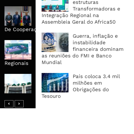
estruturas
Transformadoras e
Moçambique E ECA Colocam
Integração Regional na
Emprego, Industrialização E
Assembleia Geral do Africa50
Execução No Centro Da Nova Agenda
De Cooperação
Guerra, inflação e
instabilidade
Nova Capacidade Cimenteira Coloca
financeira dominam
Moçambique No Caminho Da Auto-
as reuniões do FMI e Banco
Suficiência E Das Exportações
Mundial
Regionais
País coloca 3.4 mil
AfDB Aprova US$265 Milhões E
milhões em
Acelera Ligação Da Zâmbia Ao
Obrigações do
Corredor Do Lobito
Tesouro
MAIS ACESSADOS